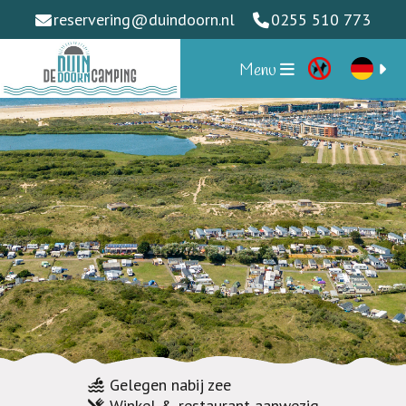
reservering
@
duindoorn.nl
0255 510 773
Menu
Gelegen nabij zee
Winkel & restaurant aanwezig